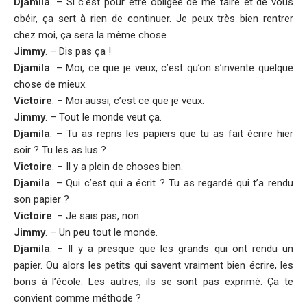
Djamila
. – Si c’est pour être obligée de me taire et de vous
obéir, ça sert à rien de continuer. Je peux très bien rentrer
chez moi, ça sera la même chose.
Jimmy
. – Dis pas ça !
Djamila
. – Moi, ce que je veux, c’est qu’on s’invente quelque
chose de mieux.
Victoire
. – Moi aussi, c’est ce que je veux.
Jimmy
. – Tout le monde veut ça.
Djamila
. – Tu as repris les papiers que tu as fait écrire hier
soir ? Tu les as lus ?
Victoire
. – Il y a plein de choses bien.
Djamila
. – Qui c’est qui a écrit ? Tu as regardé qui t’a rendu
son papier ?
Victoire
. – Je sais pas, non.
Jimmy
. – Un peu tout le monde.
Djamila
. – Il y a presque que les grands qui ont rendu un
papier. Ou alors les petits qui savent vraiment bien écrire, les
bons à l’école. Les autres, ils se sont pas exprimé. Ça te
convient comme méthode ?