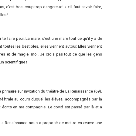
s, c’est beaucoup trop dangereux ! » « Il faut savoir faire,
lles !
r te faire peur. La mare, c’est une mare tout ce qu’il y a de
 toutes les bestioles, elles viennent autour. Elles viennent
ières et de magie, moi. Je crois pas tout ce que les gens
un scientifique !
primaire sur invitation du théâtre de La Renaissance (69).
 théâtrale au cours duquel les élèves, accompagnés par la
nt écrits en ma compagnie. Le covid est passé par là et a
de La Renaissance nous a proposé de mettre en œuvre une