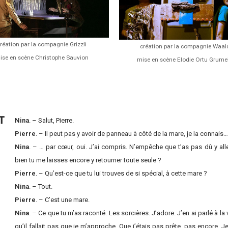
réation par la compagnie Grizzli
création par la compagnie Waal
ise en scène Christophe Sauvion
mise en scène Elodie Ortu Grumel
T
Nina
. – Salut, Pierre.
Pierre
. – Il peut pas y avoir de panneau à côté de la mare, je la connais…
Nina
. – … par cœur, oui. J’ai compris. N’empêche que t’as pas dû y a
bien tu me laisses encore y retourner toute seule ?
Pierre
. – Qu’est-ce que tu lui trouves de si spécial, à cette mare ?
Nina
. – Tout.
Pierre
. – C’est une mare.
Nina
. – Ce que tu m’as raconté. Les sorcières. J’adore. J’en ai parlé à la v
qu’il fallait pas que je m’approche. Que j’étais pas prête, pas encore. J