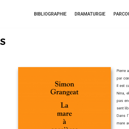
BIBLIOGRAPHIE
DRAMATURGIE
PARCO
S
Pierre 
par cœu
Il est 
Nina, e
pas enc
sent lib
Dans l
mare a