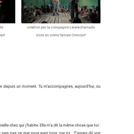
dé
création par la compagnie Lalalachamade
art
mise en scène Sylvain Delcourt
ller depuis un moment. Tu m’accompagnes, aujourd’hui, ou
ieille chez qui j’habite. Elle m’a dit la même chose que toi :
e sais pas ce que vous avez tous, par ici… T’aurais dû voir