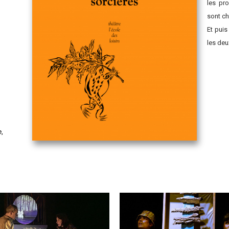
les pro
sont c
Et puis
les deu
e,