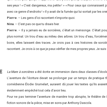
ses yeux ! « C’est dangereux, ma petite ! » « Pour ceux qui connaissent pa
avec ce genre d’endroits ! » Il y avait de la fumée qui lui sortait par les orei
Pierre
. – Les gens d’ici racontent n’importe quoi.
Nina
. – C’est pas ce que tu disais hier.
Pierre
. – Il y a jamais eu de sorcières, c’était un mensonge. C’était pou
plus normal. Un trou d’eau au milieu des arbres. Un trou d’eau, forcément
boire, elles laissent des traces. Je crois pas à ces histoires de sorc
racontent. Je crois à ce que je peux vérifier de mes propres yeux. Je suis 
E
La Mare à sorcières
a été écrite en immersion dans deux classes d’école 
L’aventure de l’écriture devait se prolonger par un temps de pratique
comédienne Élodie Grumelart, auraient dû jouer les textes qu’ils avaie
évidemment empêché tout cela d’avoir lieu.
Pour ne pas terminer l’aventure de manière trop abrupte, le théâtre 
fiction sonore de la pièce, mise en sons par Anthony Dascola.