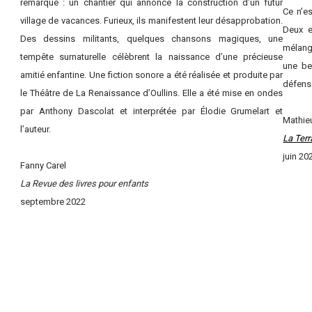
remarqué : un chantier qui annonce la construction d’un futur
Ce n’es
village de vacances. Furieux, ils manifestent leur désapprobation.
Deux e
Des dessins militants, quelques chansons magiques, une
mélang
tempête surnaturelle célèbrent la naissance d’une précieuse
une be
amitié enfantine. Une fiction sonore a été réalisée et produite par
défense
le Théâtre de La Renaissance d’Oullins. Elle a été mise en ondes
par Anthony Dascolat et interprétée par Élodie Grumelart et
Mathie
l’auteur.
La Ter
juin 20
Fanny Carel
La Revue des livres pour enfants
septembre 2022