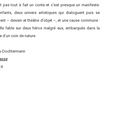
t pas tout à fait un conte et c’est presque un manifeste.
nfants, deux univers artistiques qui dialoguent puis se
ent – dessin et théâtre d’objet –, et une cause commune :
lle fable sur deux héros malgré eux, embarqués dans la
 d’un coin de nature.
u Dochtermann
rasse
24