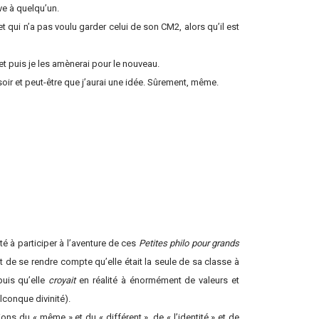
ve à quelqu’un.
t qui n’a pas voulu garder celui de son CM2, alors qu’il est
 et puis je les amènerai pour le nouveau.
 soir et peut-être que j’aurai une idée. Sûrement, même.
é à participer à l’aventure de ces
Petites philo pour grands
it de se rendre compte qu’elle était la seule de sa classe à
puis qu’elle
croyait
en réalité à énormément de valeurs et
lconque divinité).
ns du « même » et du « différent », de « l’identité » et de