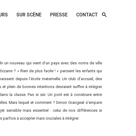
URS
SUR SCÈNE
PRESSE
CONTACT
lir un nouveau qui vient d’un pays avec des noms de ville
bizarre ? « Rien de plus facile ! » pensent les enfants qui
aissent depuis l’école maternelle. Un club d’accueil, des
 et plein de bonnes intentions devraient suffire à intégrer
ans la classe. Pas si sûr. Un pont est à construire entre
elles. Mais lequel et comment ? Simon Grangeat s’empare
jet sensible mais essentiel : celui de nos différences si
les parfois à accepter mais cruciales à intégrer.