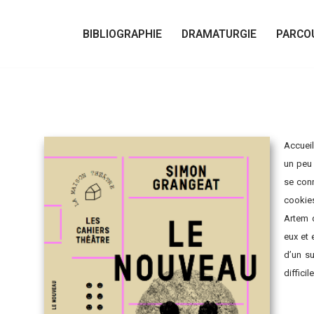
BIBLIOGRAPHIE
DRAMATURGIE
PARCO
Accueil
un peu 
se conn
cookies
Artem d
eux et 
d’un su
diffici