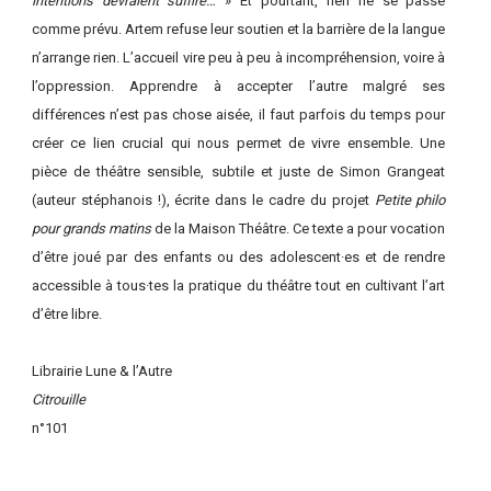
intentions devraient suffire…
» Et pourtant, rien ne se passe
comme prévu. Artem refuse leur soutien et la barrière de la langue
n’arrange rien. L’accueil vire peu à peu à incompréhension, voire à
l’oppression. Apprendre à accepter l’autre malgré ses
différences n’est pas chose aisée, il faut parfois du temps pour
créer ce lien crucial qui nous permet de vivre ensemble. Une
pièce de théâtre sensible, subtile et juste de Simon Grangeat
(auteur stéphanois !), écrite dans le cadre du projet
Petite philo
pour grands matins
de la Maison Théâtre. Ce texte a pour vocation
d’être joué par des enfants ou des adolescent·es et de rendre
accessible à tous·tes la pratique du théâtre tout en cultivant l’art
d’être libre.
Librairie Lune & l’Autre
Citrouille
n°101