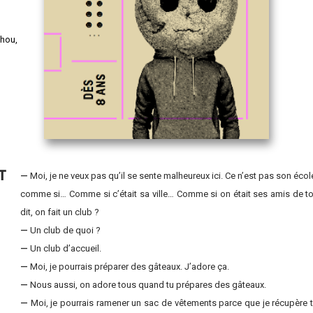
chou,
T
—
Moi, je ne veux pas qu’il se sente malheureux ici. Ce n’est pas son école 
comme si… Comme si c’était sa ville… Comme si on était ses amis de t
dit, on fait un club ?
—
Un club de quoi ?
—
Un club d’accueil.
—
Moi, je pourrais préparer des gâteaux. J’adore ça.
—
Nous aussi, on adore tous quand tu prépares des gâteaux.
—
Moi, je pourrais ramener un sac de vêtements parce que je récupère t