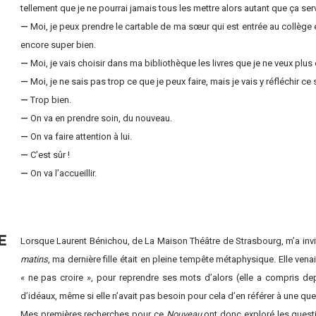
tellement que je ne pourrai jamais tous les mettre alors autant que ça ser
—
Moi, je peux prendre le cartable de ma sœur qui est entrée au collège e
encore super bien.
—
Moi, je vais choisir dans ma bibliothèque les livres que je ne veux plus
—
Moi, je ne sais pas trop ce que je peux faire, mais je vais y réfléchir ce
—
Trop bien.
—
On va en prendre soin, du nouveau.
—
On va faire attention à lui.
—
C’est sûr !
—
On va l’accueillir.
E
Lorsque Laurent Bénichou, de La Maison Théâtre de Strasbourg, m’a invit
matins
, ma dernière fille était en pleine tempête métaphysique. Elle vena
« ne pas croire », pour reprendre ses mots d’alors (elle a compris de
d’idéaux, même si elle n’avait pas besoin pour cela d’en référer à une que
Mes premières recherches pour ce
Nouveau
ont donc exploré les questio